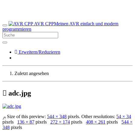
AVR CPP
Meinen AVR einfach und modern
programmieren
Erweitern/Reduzieren
Zuletzt angesehen
adc.jpg
Size of this preview:
544 × 348
pixels. Other resolutions:
54 × 34
pixels
136 × 87
pixels
272 × 174
pixels
408 × 261
pixels
544 ×
348
pixels