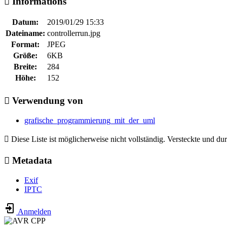
Informations
Datum:
2019/01/29 15:33
Dateiname:
controllerrun.jpg
Format:
JPEG
Größe:
6KB
Breite:
284
Höhe:
152
Verwendung von
grafische_programmierung_mit_der_uml
Diese Liste ist möglicherweise nicht vollständig. Versteckte und du
Metadata
Exif
IPTC
Anmelden