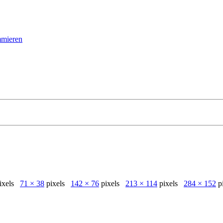
mmieren
ixels
71 × 38
pixels
142 × 76
pixels
213 × 114
pixels
284 × 152
p