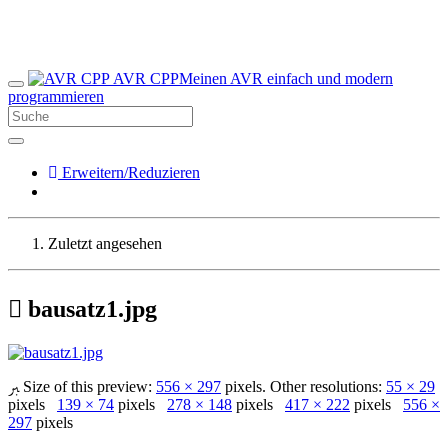
AVR CPP
Meinen AVR einfach und modern
programmieren
Erweitern/Reduzieren
Zuletzt angesehen
bausatz1.jpg
Size of this preview:
556 × 297
pixels. Other resolutions:
55 × 29
pixels
139 × 74
pixels
278 × 148
pixels
417 × 222
pixels
556 ×
297
pixels